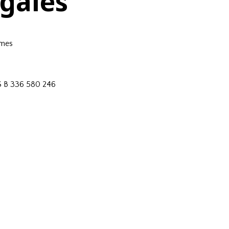
gales
rmes
MS B 336 580 246