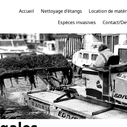
Accueil
Nettoyage d'étangs
Location de matér
Espèces invasives
Contact/De
Faucardage - EDIVERT
aucardage par un engin amphibie (Truxor) dans un port de plaisan