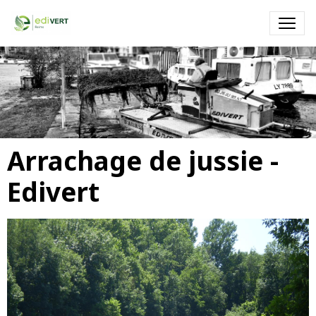
Faucardage - EDIVERT
Faucardage par un engin amphibie (Truxor) dans un port de
plaisance
Arrachage de jussie -
Edivert