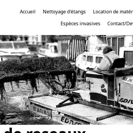
Accueil
Nettoyage d'étangs
Location de matér
Espèces invasives
Contact/De
Faucardage - EDIVERT
aucardage par un engin amphibie (Truxor) dans un port de plaisan