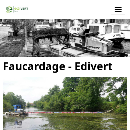
Faucardage - EDIVERT
Faucardage par un engin amphibie (Truxor) dans un port de
plaisance
Faucardage - Edivert