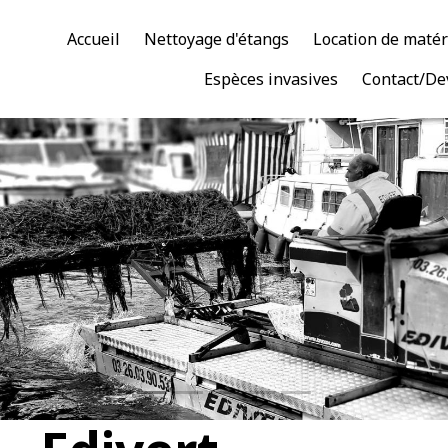
Accueil
Nettoyage d'étangs
Location de matér
Espèces invasives
Contact/De
Faucardage - EDIVERT
aucardage par un engin amphibie (Truxor) dans un port de plaisan