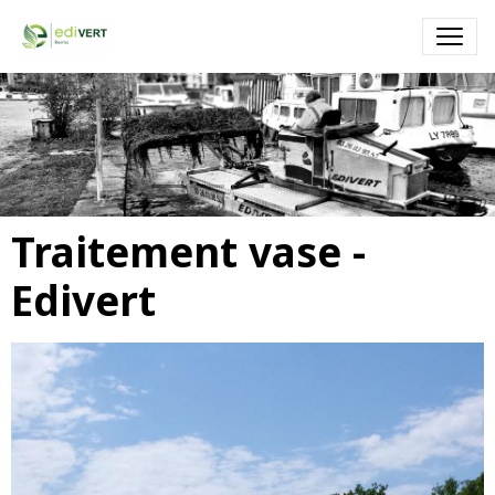
Faucardage - EDIVERT
Faucardage par un engin amphibie (Truxor) dans un port de
plaisance
Traitement vase -
Edivert