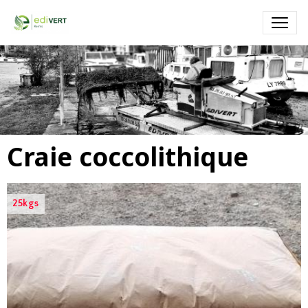
Faucardage - EDIVERT
Faucardage par bateau faucardeur ramasseur et barge sur un lac
Craie coccolithique
25kgs