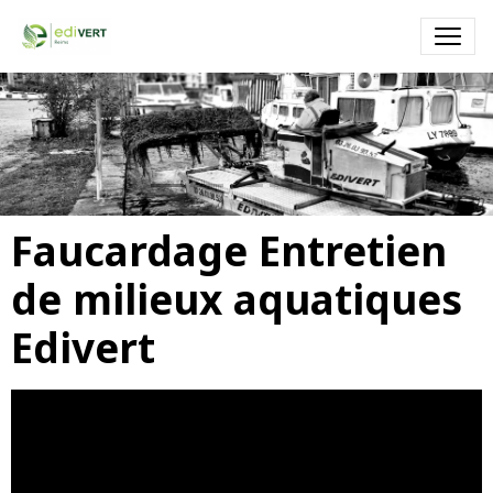
Faucardage - EDIVERT
Faucardage par un engin amphibie (Truxor) dans un port de
plaisance
Faucardage Entretien
de milieux aquatiques
Edivert